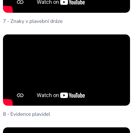
7 - Znaky v plavební dráze
8 - Evidence plavidel