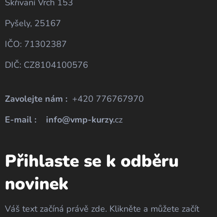
Skřivaní Vrch 153
Pyšely, 25167
IČO: 71302387
DIČ: CZ8104100576
Zavolejte nám :
+420 776767970
E-mail : info@vmp-kurzy.
cz
Přihlaste se k odběru
novinek
Váš text začíná právě zde. Klikněte a můžete začít