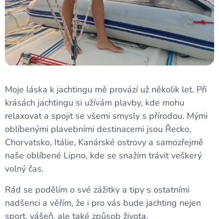
Moje láska k jachtingu mě provází už několik let. Při
krásách jachtingu si užívám plavby, kde mohu
relaxovat a spojit se všemi smysly s přírodou. Mými
oblíbenými plavebními destinacemi jsou Řecko,
Chorvatsko, Itálie, Kanárské ostrovy a samozřejmě
naše oblíbené Lipno, kde se snažím trávit veškerý
volný čas.
Rád se podělím o své zážitky a tipy s ostatními
nadšenci a věřím, že i pro vás bude jachting nejen
sport, vášeň, ale také způsob života.